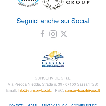
Seguici anche sui Social
SUNSERVICE S.R.L.
Via Predda Niedda, Strada n. 39 - 07100 Sassari (SS)
Email:
info@sunservice.biz
- PEC:
sunservicesrl@pec.it
CONTATTI
GDPR
PRIVACY POLICY
COOKIES POLICY