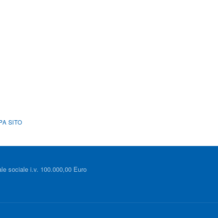
PA SITO
le sociale i.v. 100.000,00 Euro