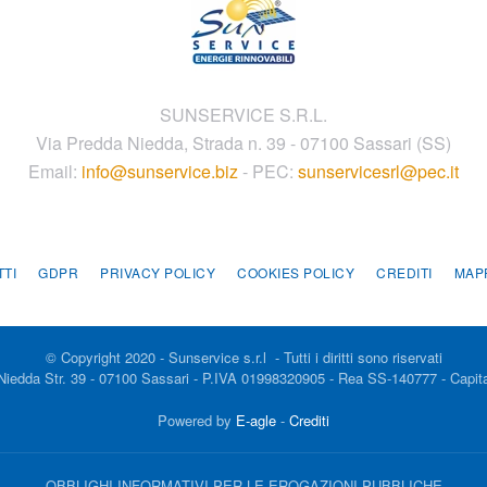
SUNSERVICE S.R.L.
Via Predda Niedda, Strada n. 39 - 07100 Sassari (SS)
Email:
info@sunservice.biz
- PEC:
sunservicesrl@pec.it
TI
GDPR
PRIVACY POLICY
COOKIES POLICY
CREDITI
MAP
© Copyright 2020 - Sunservice s.r.l - Tutti i diritti sono riservati
 Niedda Str. 39 - 07100 Sassari - P.IVA 01998320905 - Rea SS-140777 - Capita
Powered by
E-agle
-
Crediti
OBBLIGHI INFORMATIVI PER LE EROGAZIONI PUBBLICHE