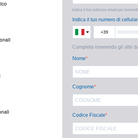
ico
ionali
i
onali