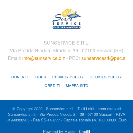
SUNSERVICE S.R.L.
Via Predda Niedda, Strada n. 39 - 07100 Sassari (SS)
Email:
info@sunservice.biz
- PEC:
sunservicesrl@pec.it
CONTATTI
GDPR
PRIVACY POLICY
COOKIES POLICY
CREDITI
MAPPA SITO
© Copyright 2020 - Sunservice s.r.l - Tutti i diritti sono riservati
Sunservice s.r.l. - Via Predda Niedda Str. 39 - 07100 Sassari - P.IVA
01998320905 - Rea SS-140777 - Capitale sociale i.v. 100.000,00 Euro
Powered by
E-agle
-
Crediti