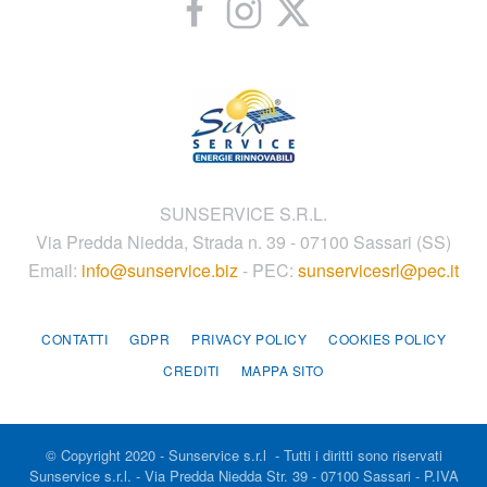
SUNSERVICE S.R.L.
Via Predda Niedda, Strada n. 39 - 07100 Sassari (SS)
Email:
info@sunservice.biz
- PEC:
sunservicesrl@pec.it
CONTATTI
GDPR
PRIVACY POLICY
COOKIES POLICY
CREDITI
MAPPA SITO
© Copyright 2020 - Sunservice s.r.l - Tutti i diritti sono riservati
Sunservice s.r.l. - Via Predda Niedda Str. 39 - 07100 Sassari - P.IVA