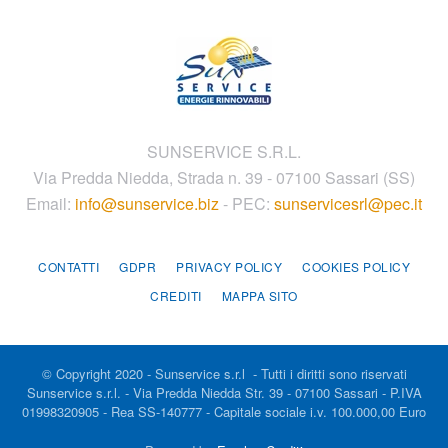
SUNSERVICE S.R.L.
Via Predda Niedda, Strada n. 39 - 07100 Sassari (SS)
Email:
info@sunservice.biz
- PEC:
sunservicesrl@pec.it
CONTATTI
GDPR
PRIVACY POLICY
COOKIES POLICY
CREDITI
MAPPA SITO
© Copyright 2020 - Sunservice s.r.l - Tutti i diritti sono riservati
Sunservice s.r.l. - Via Predda Niedda Str. 39 - 07100 Sassari - P.IVA
01998320905 - Rea SS-140777 - Capitale sociale i.v. 100.000,00 Euro